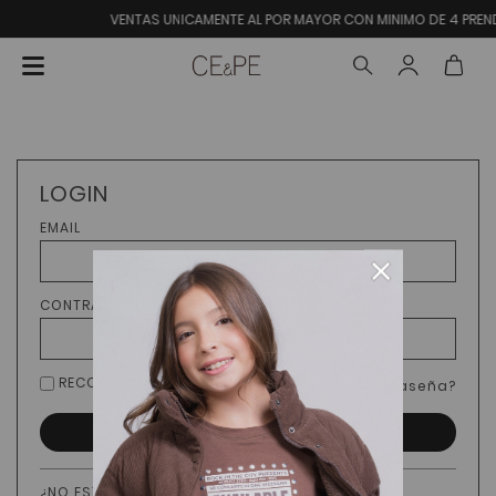
VENTAS UNICAMENTE AL POR MAYOR CON MINIMO DE 4 PREN
LOGIN
EMAIL
×
CONTRASEÑA
RECORDARME
¿Olvidaste tu contraseña?
INGRESAR
¿NO ESTÁS REGISTRADO?