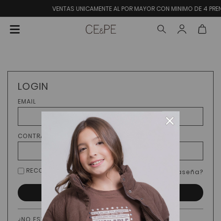
VENTAS UNICAMENTE AL POR MAYOR CON MINIMO DE 4 PREN
LOGIN
EMAIL
×
CONTRASEÑA
RECORDARME
¿Olvidaste tu contraseña?
INGRESAR
¿NO ESTÁS REGISTRADO?