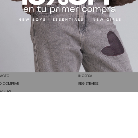
CIÓN AL CLIENTE
MI CUENTA
ACTO
INGRESÁ
 COMPRAR
REGISTRARSE
RISTAS
Desarrollado por