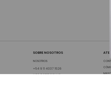
SOBRE NOSOTROS
ATEN
NOSOTROS
CONT
CÓMO
+54 9 11 4037 1526
MAYO
INFO@CEPE.COM.AR