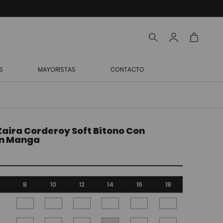
S
MAYORISTAS
CONTACTO
aira Corderoy Soft Bitono Con
En Manga
8
10
12
14
16
18