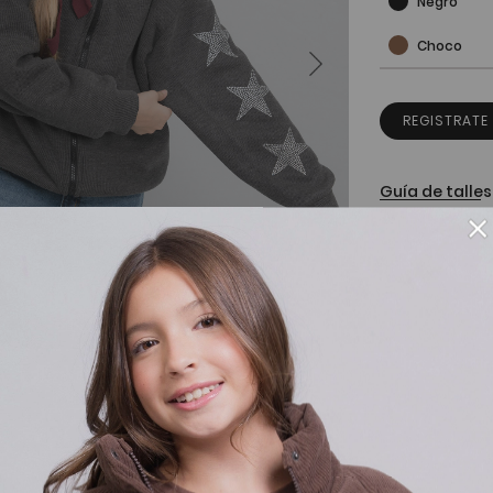
Negro
Choco
REGISTRATE
Guía de talles
×
Detalles de
Cambios y 