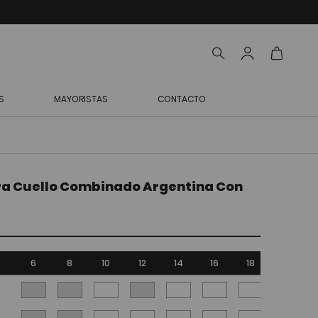
S
MAYORISTAS
CONTACTO
ra Cuello Combinado Argentina Con
6
8
10
12
14
16
18