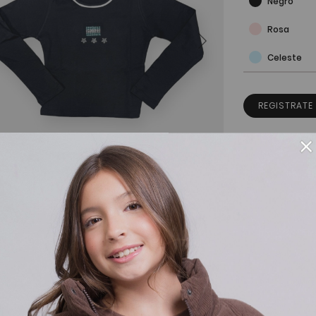
Negro
Rosa
Celeste
REGISTRATE
×
Guía de talles
Detalles de
Cambios y 